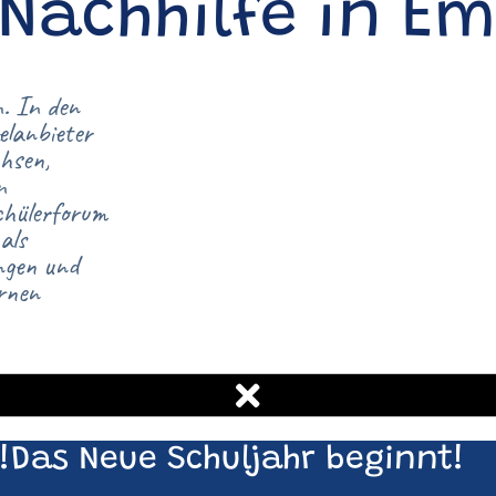
 Nachhilfe in E
. In den
elanbieter
hsen,
n
chülerforum
als
ngen und
rnen
!Das Neue Schuljahr beginnt!